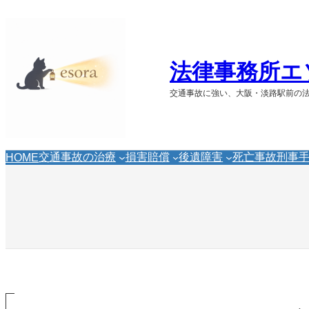
内
容
を
ス
法律事務所エ
キ
ッ
交通事故に強い、大阪・淡路駅前の
プ
交通事故の治療
損害賠償
後遺障害
死亡事故
刑事
HOME