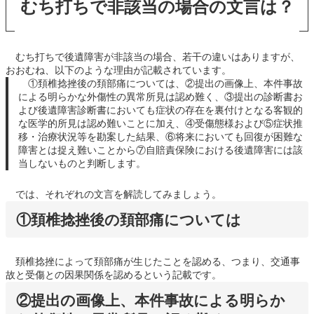
むち打ちで非該当の場合の文言は？
むち打ちで後遺障害が非該当の場合、若干の違いはありますが、
おおむね、以下のような理由が記載されています。
①頚椎捻挫後の頚部痛については、②提出の画像上、本件事故
による明らかな外傷性の異常所見は認め難く、③提出の診断書お
よび後遺障害診断書においても症状の存在を裏付けとなる客観的
な医学的所見は認め難いことに加え、④受傷態様および⑤症状推
移・治療状況等を勘案した結果、⑥将来においても回復が困難な
障害とは捉え難いことから⑦自賠責保険における後遺障害には該
当しないものと判断します。
では、それぞれの文言を解読してみましょう。
①頚椎捻挫後の頚部痛については
頚椎捻挫によって頚部痛が生じたことを認める、つまり、交通事
故と受傷との因果関係を認めるという記載です。
②提出の画像上、本件事故による明らか