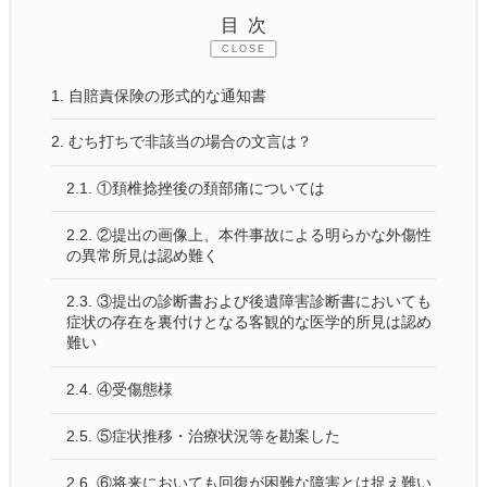
目次
CLOSE
1.
自賠責保険の形式的な通知書
2.
むち打ちで非該当の場合の文言は？
2.1.
①頚椎捻挫後の頚部痛については
2.2.
②提出の画像上、本件事故による明らかな外傷性
の異常所見は認め難く
2.3.
③提出の診断書および後遺障害診断書においても
症状の存在を裏付けとなる客観的な医学的所見は認め
難い
2.4.
④受傷態様
2.5.
⑤症状推移・治療状況等を勘案した
2.6.
⑥将来においても回復が困難な障害とは捉え難い