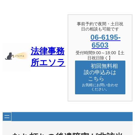
内
容
を
ス
事前予約で夜間・土日祝
キ
日の相談も可能です
ッ
06-6195-
プ
6503
法律事務
受付時間9:00～18:00【土
日祝日除く】
所エソラ
初回無料相
談の申込みは
こちら
お気軽にお問い合わせ
ください。