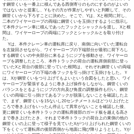
す鋼管くいを一番上に積んである西側寄りのものにするのがよいの
ではないかと提案し、Yもその方が作業がしやすいと判断して、その
鋼管くいから下ろすことに決めた。そこで、Yは、Xと根間に対し、
二本のワイヤーロープの両端に鋼管くいを玉掛けするように指示し
て本件クレーン車に積んであったフックとシャックルを渡し、Xと根
間は、ワイヤーロープの両端にフックとシャックルとを取り付け
た。
Yは、本件クレーン車の運転席に戻り、南側に向いていた運転台
を左旋回させながら、ワイヤーロープの下端部分が最初に荷下ろし
する鋼管くいの中央部分に来るようにジブを移動させ、ワイヤーロ
ープを調整したところ、本件トラックの荷台の運転席側前部に登っ
ていたXと荷台の後部に登っていた根間は、それぞれ鋼管くいの両端
にワイヤーロープの下端の各フックを引っ掛けて玉掛けをした。Ｙ
は、Xが鋼管くいをつり上げてもよいという合図をしたと思い、ワイ
ヤーロープが緊張するように巻き上げ操作をしながら、鋼管くいの
バランスをとるようにジブの方向及び角度の調整操作も行い、鋼管
くいの両端に引っ掛けてあるフックが脱落しないことを確認した上
で、まず、鋼管くいを15ないし20センチメートルほどつり上げたと
ころで巻き上げをいったん停止して異常がないことを確認した後、
更に鋼管くいを本件トラックの運転席後部のガード板を越える高さ
まで巻き上げたとき、それまで本件トラックの荷台上の東側の他の
鋼管くいの上に登って様子を見ていたXがつり上げられた鋼管くいの
下をくぐって運転席の後部西側から地面に飛び降りようとした。Yが