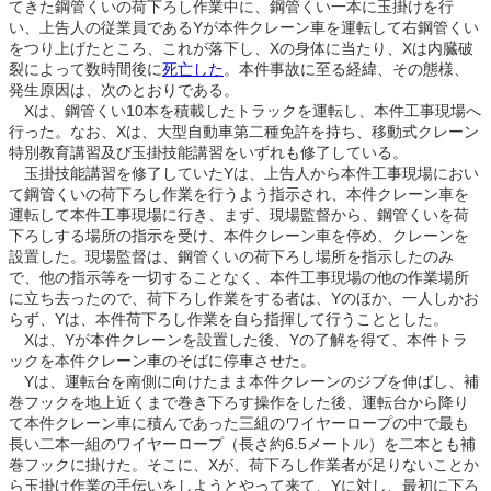
てきた鋼管くいの荷下ろし作業中に、鋼管くい一本に玉掛けを行
い、上告人の従業員であるYが本件クレーン車を運転して右鋼管くい
をつり上げたところ、これが落下し、Xの身体に当たり、Xは内臓破
裂によって数時間後に
死亡した
。本件事故に至る経緯、その態様、
発生原因は、次のとおりである。
Xは、鋼管くい10本を積載したトラックを運転し、本件工事現場へ
行った。なお、Xは、大型自動車第二種免許を持ち、移動式クレーン
特別教育講習及び玉掛技能講習をいずれも修了している。
玉掛技能講習を修了していたYは、上告人から本件工事現場におい
て鋼管くいの荷下ろし作業を行うよう指示され、本件クレーン車を
運転して本件工事現場に行き、まず、現場監督から、鋼管くいを荷
下ろしする場所の指示を受け、本件クレーン車を停め、クレーンを
設置した。現場監督は、鋼管くいの荷下ろし場所を指示したのみ
で、他の指示等を一切することなく、本件工事現場の他の作業場所
に立ち去ったので、荷下ろし作業をする者は、Yのほか、一人しかお
らず、Yは、本件荷下ろし作業を自ら指揮して行うこととした。
Xは、Yが本件クレーンを設置した後、Yの了解を得て、本件トラ
ックを本件クレーン車のそばに停車させた。
Yは、運転台を南側に向けたまま本件クレーンのジブを伸ばし、補
巻フックを地上近くまで巻き下ろす操作をした後、運転台から降り
て本件クレーン車に積んであった三組のワイヤーロープの中で最も
長い二本一組のワイヤーロープ（長さ約6.5メートル）を二本とも補
巻フックに掛けた。そこに、Xが、荷下ろし作業者が足りないことか
ら玉掛け作業の手伝いをしようとやって来て、Yに対し、最初に下ろ