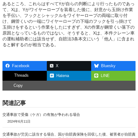
あるところ、これらはすべてYが自らの判断により行ったものであっ
て、Xは、Yがワイヤーロープを装着した後に、好意から玉掛け作業
を手伝い、フックとシャックルをワイヤーロープの両端に取り付
け、鋼管くいの一端にワイヤーロープの下端のフックを引っ掛けて
玉掛けをするという作業をしたにすぎず、Xの作業が鋼管くい落下の
原因となっているものではない。そうすると、Xは、本件クレーン車
の運転補助者には該当せず、自賠法3条本文にいう「他人」に含まれ
ると解するのが相当である。
Facebook
X
Bluesky
Threads
Hatena
LINE
Copy
関連記事
交通事故で受傷（ケガ）の有無が争われる場合
2024年6月11日
交通事故が労災に該当する場合、国が自賠責保険を回収した後、被害者が自賠責