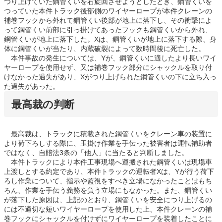
つり上げていた鋼管くいを右旋回させようとしたとき、鋼管くいを
つっていた本件トラック後部側のワイヤーロープが本件クレーンの
補巻フックから外れて鋼管くい後部が地上に落下し、その衝撃によ
って鋼管くい前部に引っ掛けてあったフックも鋼管くいから外れ、
鋼管くいが地上に落下した。Xは、鋼管くいが地上に落下する際、身
体に鋼管くいが当たり、内蔵破裂によって数時間後に死亡した。
本件事故の発生については、Yが、鋼管くいに適したより長いワイ
ヤーロープを使用せず、又は補巻フック部分にシャックルを取り付
けなかった過失があり、Xがつり上げられた鋼管くいの下に立ち入っ
た過失があった。
最高裁の判断
最高裁は、トラックに積載された鋼管くいをクレーン車の装置に
より荷下ろしする際に、玉掛け作業を手伝った被害者は運転補助者
ではなく、自賠法3条の「他人」に当たると判断しました。
本件トラックにより本件工事現場へ運搬された鋼管くいは現場車
上渡しとする約定であり、本件トラックの運転者Xは、Yが行う荷下
ろし作業について、指示や監視をすべき立場になかったことはもち
ろん、作業を手伝う義務を負う立場にもなかった。また、鋼管くい
が落下した原因は、上記のとおり、鋼管くいを安全につり上げるの
には不適切な短いワイヤーロープを使用した上、本件クレーンの補
巻フックにシャックルを付けずにワイヤーロープを装着したことに