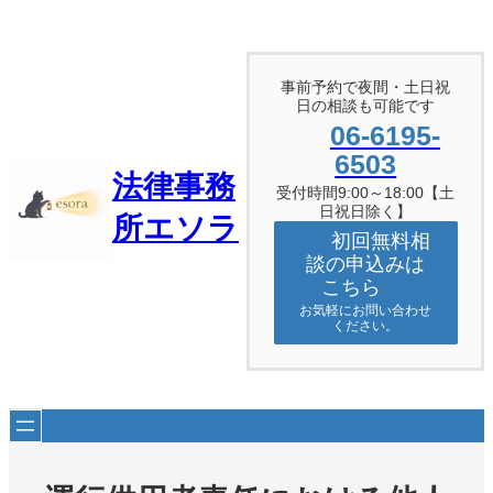
内
容
を
ス
事前予約で夜間・土日祝
キ
日の相談も可能です
ッ
06-6195-
プ
6503
法律事務
受付時間9:00～18:00【土
日祝日除く】
所エソラ
初回無料相
談の申込みは
こちら
お気軽にお問い合わせ
ください。