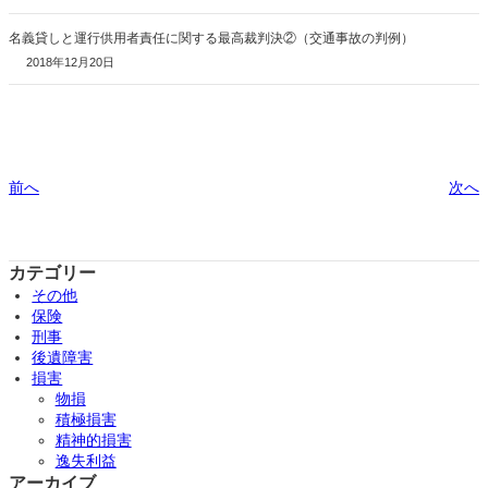
名義貸しと運行供用者責任に関する最高裁判決②（交通事故の判例）
2018年12月20日
前へ
次へ
カテゴリー
その他
保険
刑事
後遺障害
損害
物損
積極損害
精神的損害
逸失利益
アーカイブ