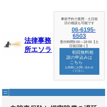
内
容
を
ス
事前予約で夜間・土日祝
キ
日の相談も可能です
ッ
06-6195-
プ
6503
法律事務
受付時間9:00～18:00【土
日祝日除く】
所エソラ
初回無料相
談の申込みは
こちら
お気軽にお問い合わせ
ください。