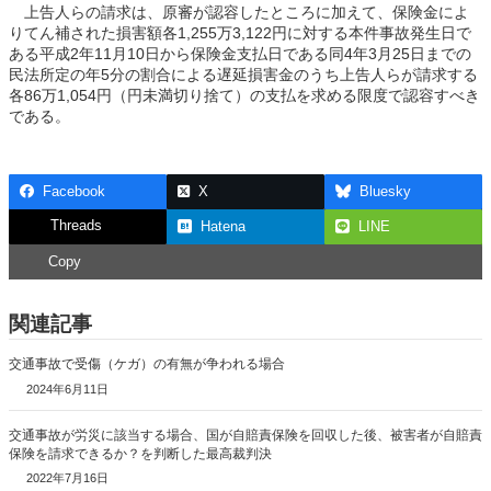
上告人らの請求は、原審が認容したところに加えて、保険金によ
りてん補された損害額各1,255万3,122円に対する本件事故発生日で
ある平成2年11月10日から保険金支払日である同4年3月25日までの
民法所定の年5分の割合による遅延損害金のうち上告人らが請求する
各86万1,054円（円未満切り捨て）の支払を求める限度で認容すべき
である。
Facebook
X
Bluesky
Threads
Hatena
LINE
Copy
関連記事
交通事故で受傷（ケガ）の有無が争われる場合
2024年6月11日
交通事故が労災に該当する場合、国が自賠責保険を回収した後、被害者が自賠責
保険を請求できるか？を判断した最高裁判決
2022年7月16日