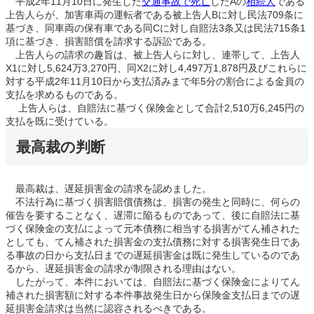
平成2年11月10日に発生した
交通事故で死亡
したAの
相続人
である
上告人らが、加害車両の運転者である被上告人Bに対し民法709条に
基づき、同車両の保有車である同Cに対し自賠法3条又は民法715条1
項に基づき、損害賠償を請求する訴訟である。
上告人らの請求の趣旨は、被上告人らに対し、連帯して、上告人
X1に対し5,624万3,270円、同X2に対し4,497万1,878円及びこれらに
対する平成2年11月10日から支払済みまで年5分の割合による金員の
支払を求めるものである。
上告人らは、自賠法に基づく保険金として合計2,510万6,245円の
支払を既に受けている。
最高裁の判断
最高裁は、遅延損害金の請求を認めました。
不法行為に基づく損害賠償債務は、損害の発生と同時に、何らの
催告を要することなく、遅滞に陥るものであって、後に自賠法に基
づく保険金の支払によって元本債務に相当する損害がてん補された
としても、てん補された損害金の支払債務に対する損害発生日であ
る事故の日から支払日までの遅延損害金は既に発生しているのであ
るから、遅延損害金の請求が制限される理由はない。
したがって、本件においては、自賠法に基づく保険金によりてん
補された損害額に対する本件事故発生日から保険金支払日までの遅
延損害金請求は当然に認容されるべきである。