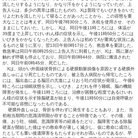
流したりするようになり、かなり汗をかくようになっていたが、上
告人らは、多少の異常は感じたものの、Xは普段でもいびきをかいた
りよだれを流したりして寝ることがあったことから、この容態を重
大なこととは考えず、同日午後7時30分ころ、氷枕を使用させ、その
ままにしておいた。しかし、Xは、同日午後11時ころには、体温が
39度まで上昇してけいれん様の症状を示し、午後11時50分ころには
いびきをかかなくなったため、上告人らは初めてXが重篤な状況にあ
るものと疑うに至り、翌13日午前0時17分ころ、救急車を要請した。
救急車は同日午前0時25分に上告人方に到着したが、Xは、既に脈が
触れず呼吸も停止しており、同日午前0時44分、病院に搬送された
が、同日午前0時45分、死亡した。
Xは、頭がい外面線状骨折による硬膜動脈損傷を原因とする硬膜外
血しゅにより死亡したものであり、被上告人病院から帰宅したころ
には、脳出血による脳圧の亢進によりおう吐の症状が発現し、午後6
時ころには傾眠状態を示し、いびき、よだれを伴う睡眠、脳の機能
障害が発生し、午後11時ころには、治療が困難な程度であるけいれ
ん様の症状を示す除脳硬直が始まり、午後11時50分には自発呼吸が
不可能な容態になったものである。
硬膜外血しゅは、骨折を伴わずに発生することもあり、また、当
初相当期間の意識清明期が存することが特徴であって、その後、頭
痛、おう吐、傾眠、意識障害等の経過をたどり、脳障害である除脳
硬直が開始した後はその救命率が著しく減少し、仮に救命に成功し
たとしても重い後遺障害をもたらすおそれが高いものであるが、早