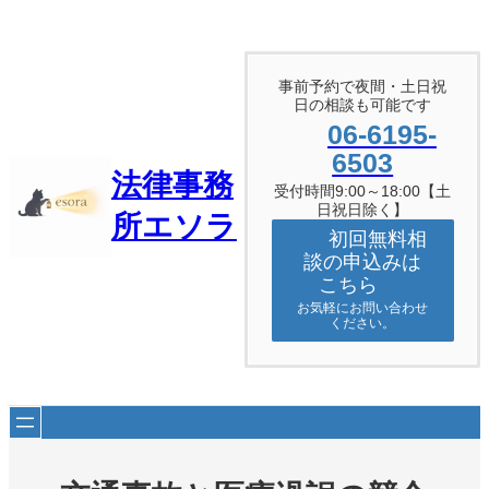
内
容
を
ス
事前予約で夜間・土日祝
キ
日の相談も可能です
ッ
06-6195-
プ
6503
法律事務
受付時間9:00～18:00【土
日祝日除く】
所エソラ
初回無料相
談の申込みは
こちら
お気軽にお問い合わせ
ください。