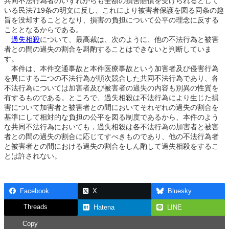
共同不法行為者のいずれからも全額の損害賠償を受けられるとして
いる民法719条の明文に反し、これにより被害者保護を図る同条の趣
旨を没却することとなり、損害の負担について公平の理念に反する
こととなるからである。
過失相殺
について、最高裁は、次のように、他の不法行為と被害
者との間の過失の割合を斟酌することはできないと判断していま
す。
本件は、本件交通事故と本件医療事故という加害者及び侵害行為
を異にする二つの不法行為が順次競合した共同不法行為であり、各
不法行為については加害者及び被害者の過失の内容も別異の性質を
有するものである。ところで、過失相殺は不法行為により生じた損
害について加害者と被害者との間においてそれぞれの過失の割合を
基準にして相対的な負担の公平を図る制度であるから、本件のよう
な共同不法行為においても，過失相殺は各不法行為の加害者と被害
者との間の過失の割合に応じてすべきものであり、他の不法行為者
と被害者との間における過失の割合をしん酌して過失相殺をするこ
とは許されない。
Facebook
X
Bluesky
Threads
Hatena
LINE
Copy