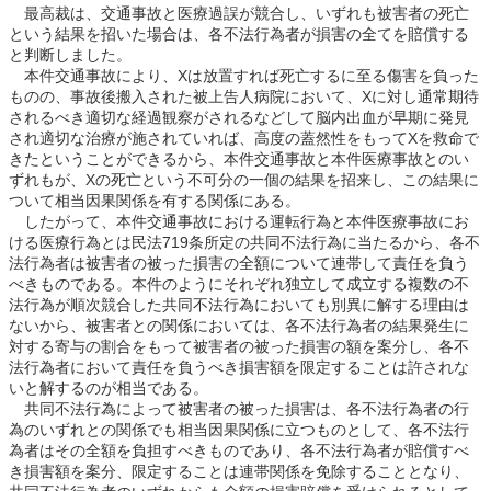
最高裁は、交通事故と医療過誤が競合し、いずれも被害者の死亡
という結果を招いた場合は、各不法行為者が損害の全てを賠償する
と判断しました。
本件交通事故により、Xは放置すれば死亡するに至る傷害を負った
ものの、事故後搬入された被上告人病院において、Xに対し通常期待
されるべき適切な経過観察がされるなどして脳内出血が早期に発見
され適切な治療が施されていれば、高度の蓋然性をもってXを救命で
きたということができるから、本件交通事故と本件医療事故とのい
ずれもが、Xの死亡という不可分の一個の結果を招来し、この結果に
ついて相当因果関係を有する関係にある。
したがって、本件交通事故における運転行為と本件医療事故にお
ける医療行為とは民法719条所定の共同不法行為に当たるから、各不
法行為者は被害者の被った損害の全額について連帯して責任を負う
べきものである。本件のようにそれぞれ独立して成立する複数の不
法行為が順次競合した共同不法行為においても別異に解する理由は
ないから、被害者との関係においては、各不法行為者の結果発生に
対する寄与の割合をもって被害者の被った損害の額を案分し、各不
法行為者において責任を負うべき損害額を限定することは許されな
いと解するのが相当である。
共同不法行為によって被害者の被った損害は、各不法行為者の行
為のいずれとの関係でも相当因果関係に立つものとして、各不法行
為者はその全額を負担すべきものであり、各不法行為者が賠償すべ
き損害額を案分、限定することは連帯関係を免除することとなり、