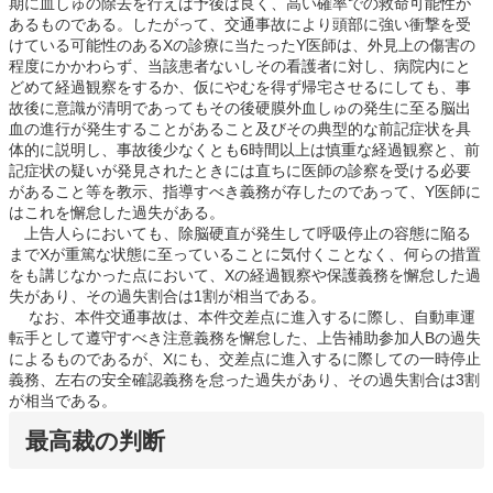
期に血しゅの除去を行えば予後は良く、高い確率での救命可能性が
あるものである。したがって、交通事故により頭部に強い衝撃を受
けている可能性のあるXの診療に当たったY医師は、外見上の傷害の
程度にかかわらず、当該患者ないしその看護者に対し、病院内にと
どめて経過観察をするか、仮にやむを得ず帰宅させるにしても、事
故後に意識が清明であってもその後硬膜外血しゅの発生に至る脳出
血の進行が発生することがあること及びその典型的な前記症状を具
体的に説明し、事故後少なくとも6時間以上は慎重な経過観察と、前
記症状の疑いが発見されたときには直ちに医師の診察を受ける必要
があること等を教示、指導すべき義務が存したのであって、Y医師に
はこれを懈怠した過失がある。
上告人らにおいても、除脳硬直が発生して呼吸停止の容態に陥る
までXが重篤な状態に至っていることに気付くことなく、何らの措置
をも講じなかった点において、Xの経過観察や保護義務を懈怠した過
失があり、その過失割合は1割が相当である。
なお、本件交通事故は、本件交差点に進入するに際し、自動車運
転手として遵守すべき注意義務を懈怠した、上告補助参加人Bの過失
によるものであるが、Xにも、交差点に進入するに際しての一時停止
義務、左右の安全確認義務を怠った過失があり、その過失割合は3割
が相当である。
最高裁の判断