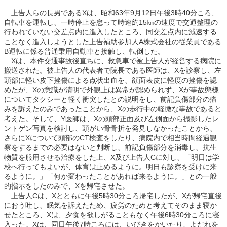
上告人らの長男であるXは、昭和63年9月12日午後3時40分ころ、
自転車を運転し、一時停止を怠って時速約15㎞の速度で交通整理の
行われていない交差点内に進入したところ、同交差点内に減速する
ことなく進入しようとした上告補助参加人A株式会社の従業員である
B運転に係る普通乗用自動車と接触し、転倒した。
Xは、本件交通事故後直ちに、救急車で被上告人が経営する病院に
搬送された。被上告人の代表者で院長である医師は、Xを診察し、左
頭部に軽い皮下挫傷による点状出血を、顔面表皮に軽度の挫傷を認
めたが、Xの意識が清明で外観上は異常が認められず、Xが事故態様
についてタクシーと軽く衝突したとの説明をし、前記負傷部分の痛
みを訴えたのみであったことから、Xの歩行中の軽微な事故であると
考えた。そして、Y医師は、Xの頭部正面及び左側面から撮影したレ
ントゲン写真を検討し、頭がい骨骨折を発見しなかったことから、
さらにXについて頭部のCT検査をしたり、病院内で相当時間経過観
察をするまでの必要はないと判断し、前記負傷部分を消毒し、抗生
物質を服用させる治療をした上、X及び上告人Cに対し、「明日は学
校へ行ってもよいが、体育は止めるように。明日も診察を受けに来
るように。」「何か変わったことがあれば来るように。」との一般
的指示をしたのみで、Xを帰宅させた。
上告人Cは、Xとともに午後5時30分ころ帰宅したが、Xが帰宅直後
におう吐し、眠気を訴えたため、疲労のためと考えてそのまま寝か
せたところ、Xは、夕食を欲しがることもなく午後6時30分ころに寝
入った。Xは、同日午後7時ころには、いびきをかいたり、よだれを