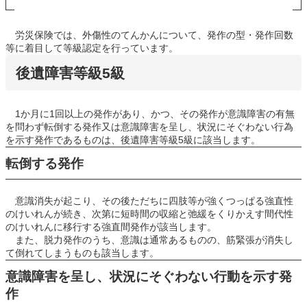
労災保険では、外傷性のてんかんについて、発作の型・発作回数
等に着目して等級認定を行っています。
後遺障害等級5級
1か月に1回以上の発作があり、かつ、その発作が意識障害の有無
を問わず転倒する発作又は意識障害を呈し、状況にそぐわない行為
を示す発作であるものは、後遺障害等級5級に該当します。
転倒する発作
意識消失が起こり、その後ただちに四肢等が強くつっぱる強直性
のけいれんが続き、次第に短時間の収縮と弛緩をくりかえす間代性
のけいれんに移行する強直間発作が該当します。
また、脱力発作のうち、意識は通常あるものの、筋緊張が消失し
て倒れてしまうものも該当します。
意識障害を呈し、状況にそぐわない行動を示す発
作