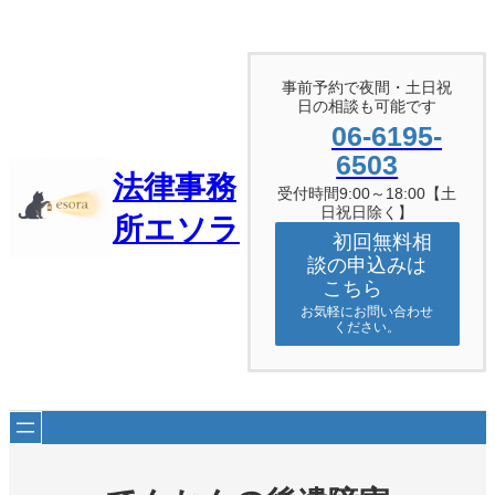
内
容
を
ス
事前予約で夜間・土日祝
キ
日の相談も可能です
ッ
06-6195-
プ
6503
法律事務
受付時間9:00～18:00【土
日祝日除く】
所エソラ
初回無料相
談の申込みは
こちら
お気軽にお問い合わせ
ください。