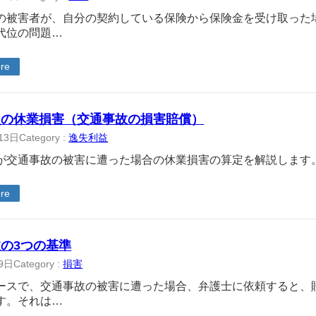
の被害者が、自分の契約している保険から保険金を受け取った
代位の問題…
re
員の休業損害（交通事故の損害賠償）
13日
Category :
逸失利益
が交通事故の被害に遭った場合の休業損害の算定を解説します
re
の3つの基準
9日
Category :
損害
ースで、交通事故の被害に遭った場合、弁護士に依頼すると、
す。それは…