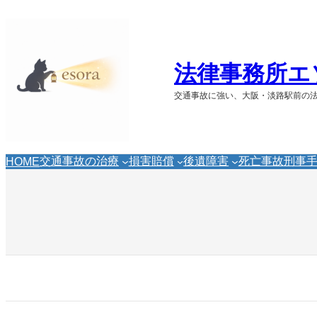
内
容
を
ス
法律事務所エ
キ
ッ
交通事故に強い、大阪・淡路駅前の
プ
交通事故の治療
損害賠償
後遺障害
死亡事故
刑事
HOME