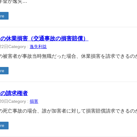
年金が逸失…
re
人の休業損害（交通事故の損害賠償）
22日
Category :
逸失利益
の被害者が事故当時無職だった場合、休業損害を請求できるの
re
故の請求権者
20日
Category :
損害
の死亡事故の場合、誰が加害者に対して損害賠償請求できるの
re