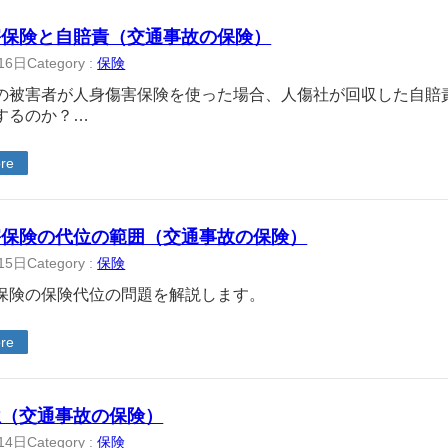
害保険と自賠責（交通事故の保険）
16日
Category :
保険
の被害者が人身傷害保険を使った場合、人傷社が回収した自賠
するのか？…
re
害保険の代位の範囲（交通事故の保険）
15日
Category :
保険
保険の保険代位の問題を解説します。
re
位（交通事故の保険）
14日
Category :
保険