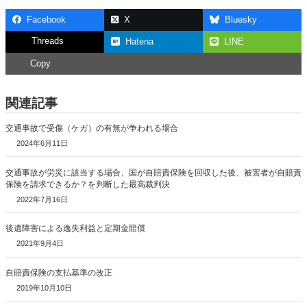
Facebook
X
Bluesky
Threads
Hatena
LINE
Copy
関連記事
交通事故で受傷（ケガ）の有無が争われる場合
2024年6月11日
交通事故が労災に該当する場合、国が自賠責保険を回収した後、被害者が自賠責
保険を請求できるか？を判断した最高裁判決
2022年7月16日
後遺障害による逸失利益と定期金賠償
2021年9月4日
自賠責保険の支払基準の改正
2019年10月10日