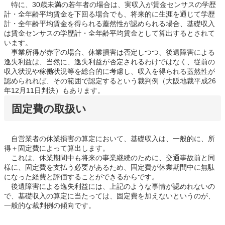
特に、30歳未満の若年者の場合は、実収入が賃金センサスの学歴
計・全年齢平均賃金を下回る場合でも、将来的に生涯を通じて学歴
計・全年齢平均賃金を得られる蓋然性が認められる場合、基礎収入
は賃金センサスの学歴計・全年齢平均賃金として算出するとされて
います。
事業所得が赤字の場合、休業損害は否定しつつ、後遺障害による
逸失利益は、当然に、逸失利益が否定されるわけではなく、従前の
収入状況や稼働状況等を総合的に考慮し、収入を得られる蓋然性が
認められれば、その範囲で認定するという裁判例（大阪地裁平成26
年12月11日判決）もあります。
固定費の取扱い
自営業者の休業損害の算定において、基礎収入は、一般的に、所
得＋固定費によって算出します。
これは、休業期間中も将来の事業継続のために、交通事故前と同
様に、固定費を支払う必要があるため、固定費が休業期間中に無駄
になった経費と評価することができるからです。
後遺障害による逸失利益には、上記のような事情が認めれないの
で、基礎収入の算定に当たっては、固定費を加えないというのが、
一般的な裁判例の傾向です。