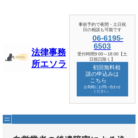
内
容
を
ス
事前予約で夜間・土日祝
キ
日の相談も可能です
ッ
06-6195-
プ
6503
法律事務
受付時間9:00～18:00【土
日祝日除く】
所エソラ
初回無料相
談の申込みは
こちら
お気軽にお問い合わせ
ください。