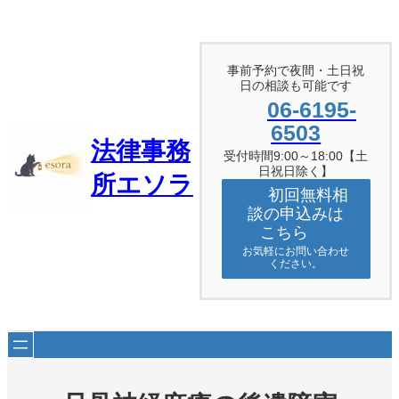
内
容
を
ス
事前予約で夜間・土日祝
キ
日の相談も可能です
ッ
06-6195-
プ
6503
法律事務
受付時間9:00～18:00【土
日祝日除く】
所エソラ
初回無料相
談の申込みは
こちら
お気軽にお問い合わせ
ください。