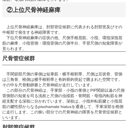
②上位尺骨神経麻痺
上位尺骨神経麻痺は、肘部管症候群に代表される肘部管及びその
中枢部で発生する神経障害です。
下位尺骨神経麻痺の症状の他、尺側手根屈筋、小指、環指深指屈
筋の麻痺、小指背側・環指背側の尺側半分、手背尺側の知覚障害が
見られます。
尺骨管症候群
手関節部尺側の掌側は短掌筋・横手根靭帯、尺側は豆状骨、背側
は三角骨、橈側は横手根靭帯と有鉤骨鉤突起で囲まれた空間です。
その中を尺骨動静脈と尺骨神経が走行しています。
この部分の尺骨神経は、手掌部・小指の掌側とPIP関節以遠の尺側
背側部の知覚を司る浅枝と尺側の虫様筋・骨間筋・母指内転筋を神
経支配する深枝に分かれています。深枝は、小指外転筋腱と小指屈
筋の腱性部からなるpisohamate hiatusを通過して、手掌深部を橈側
に走行します。この狭い部分での尺骨神経の障害を尺骨管症候群と
いいます。
肘部管症候群