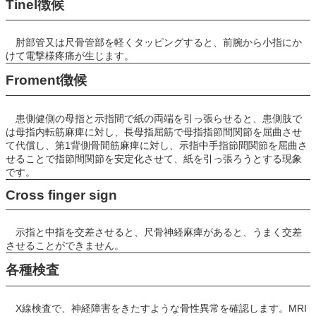
Tinel徴候
肘部管又は尺骨管部を軽くタッピングすると、前腕から小指にか
けて電撃様疼痛が生じます。
Froment徴候
患側健側の母指と示指間で紙の両端を引っ張らせると、患側肢で
は母指内転筋麻痺に対し、長母指屈筋で母指指節間関節を屈曲させ
て代償し、第1背側骨間筋麻痺に対し、示指中手指節間関節を屈曲さ
せることで指節間関節を安定化させて、紙を引っ張ろうとする現象
です。
Cross finger sign
示指と中指を交差させると、尺骨神経麻痺があると、うまく交差
させることができません。
各種検査
X線検査で、神経障害をきたすような骨性異常を確認します。MRI