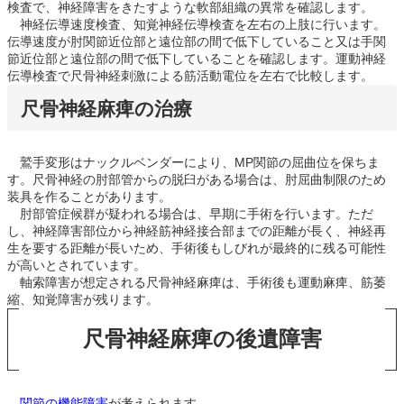
検査で、神経障害をきたすような軟部組織の異常を確認します。
神経伝導速度検査、知覚神経伝導検査を左右の上肢に行います。
伝導速度が肘関節近位部と遠位部の間で低下していること又は手関
節近位部と遠位部の間で低下していることを確認します。運動神経
伝導検査で尺骨神経刺激による筋活動電位を左右で比較します。
尺骨神経麻痺の治療
鷲手変形はナックルベンダーにより、MP関節の屈曲位を保ちま
す。尺骨神経の肘部管からの脱臼がある場合は、肘屈曲制限のため
装具を作ることがあります。
肘部管症候群が疑われる場合は、早期に手術を行います。ただ
し、神経障害部位から神経筋神経接合部までの距離が長く、神経再
生を要する距離が長いため、手術後もしびれが最終的に残る可能性
が高いとされています。
軸索障害が想定される尺骨神経麻痺は、手術後も運動麻痺、筋萎
縮、知覚障害が残ります。
尺骨神経麻痺の後遺障害
関節の機能障害
が考えられます。